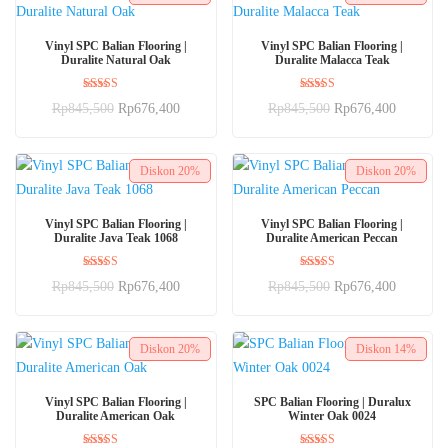
BELI SEKARANG
BELI SEKARANG
Vinyl SPC Balian Flooring |
Vinyl SPC Balian Flooring |
Duralite Natural Oak
Duralite Malacca Teak
Dinilai
Dinilai
Rp
845,500
Rp
676,400
Rp
845,500
Rp
676,400
5.00
5.00
dari 5
dari 5
Diskon
20%
Diskon
20%
BELI SEKARANG
BELI SEKARANG
Vinyl SPC Balian Flooring |
Vinyl SPC Balian Flooring |
Duralite Java Teak 1068
Duralite American Peccan
Dinilai
Dinilai
Rp
845,500
Rp
676,400
Rp
845,500
Rp
676,400
5.00
5.00
dari 5
dari 5
Diskon
20%
Diskon
14%
BELI SEKARANG
BELI SEKARANG
Vinyl SPC Balian Flooring |
SPC Balian Flooring | Duralux
Duralite American Oak
Winter Oak 0024