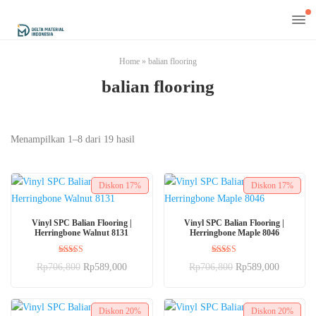
Home
»
balian flooring
balian flooring
Menampilkan 1–8 dari 19 hasil
Diskon
17%
Diskon
17%
BELI SEKARANG
BELI SEKARANG
Vinyl SPC Balian Flooring |
Vinyl SPC Balian Flooring |
Herringbone Walnut 8131
Herringbone Maple 8046
Dinilai
Dinilai
Rp
706,800
Rp
589,000
Rp
706,800
Rp
589,000
5.00
5.00
dari 5
dari 5
Diskon
20%
Diskon
20%