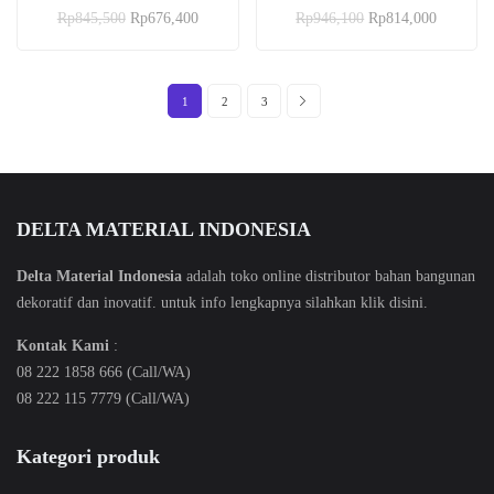
Dinilai
Dinilai
Rp
845,500
Rp
676,400
Rp
946,100
Rp
814,000
5.00
5.00
dari 5
dari 5
1
2
3
DELTA MATERIAL INDONESIA
Delta Material Indonesia
adalah toko online distributor bahan bangunan
dekoratif dan inovatif. untuk info lengkapnya silahkan klik
disini
.
Kontak Kami
:
08 222 1858 666 (Call/WA)
08 222 115 7779 (Call/WA)
Kategori produk