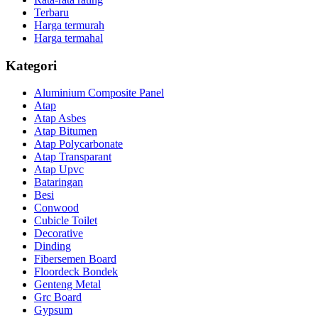
Terbaru
Harga termurah
Harga termahal
Kategori
Aluminium Composite Panel
Atap
Atap Asbes
Atap Bitumen
Atap Polycarbonate
Atap Transparant
Atap Upvc
Bataringan
Besi
Conwood
Cubicle Toilet
Decorative
Dinding
Fibersemen Board
Floordeck Bondek
Genteng Metal
Grc Board
Gypsum