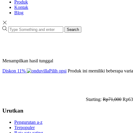
Produk
Kontak
Blog
Search
Menampilkan hasil tunggal
Diskon
11%
Pilih opsi
Produk ini memiliki beberapa varia
Starting:
Rp
71,000
Rp
63
Urutkan
Pengurutan a-z
Terpopuler
Rata-rata rating