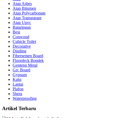
Atap Asbes
Atap Bitumen
Atap Polycarbonate
Atap Transparant
Atap Upvc
Bataringan
Besi
Conwood
Cubicle Toilet
Decorative
Dinding
Fibersemen Board
Floordeck Bondek
Genteng Metal
Grc Board
Gypsum
Kalsi
Lantai
Plafon
Shera
Waterproofing
Artikel Terbaru