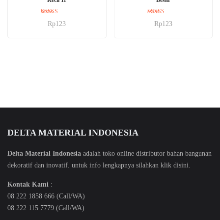
Dinilai
Dinilai
Rp
123
Rp
123
5.00
5.00
dari 5
dari 5
DELTA MATERIAL INDONESIA
Delta Material Indonesia
adalah toko online distributor bahan bangunan
dekoratif dan inovatif. untuk info lengkapnya silahkan klik
disini
.
Kontak Kami
:
08 222 1858 666 (Call/WA)
08 222 115 7779 (Call/WA)