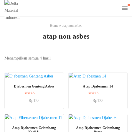
Home
»
atap non asbes
atap non asbes
Menampilkan semua 4 hasil
BELI SEKARANG
BELI SEKARANG
Djabesmen Genteng Asbes
Atap Djabesmen 14
Dinilai
Dinilai
Rp
123
Rp
123
5.00
5.00
dari 5
dari 5
BELI SEKARANG
BELI SEKARANG
Atap Djabesmen Gelombang
Atap Djabesmen Gelombang
Kecil 11
Besar