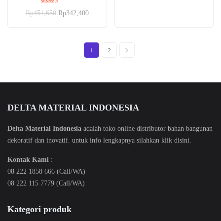
dari 5
Dinilai
Rp
451,650
Rp
342,400
5.00
dari 5
1
2
DELTA MATERIAL INDONESIA
Delta Material Indonesia
adalah toko online distributor bahan bangunan
dekoratif dan inovatif. untuk info lengkapnya silahkan klik
disini
.
Kontak Kami
:
08 222 1858 666 (Call/WA)
08 222 115 7779 (Call/WA)
Kategori produk