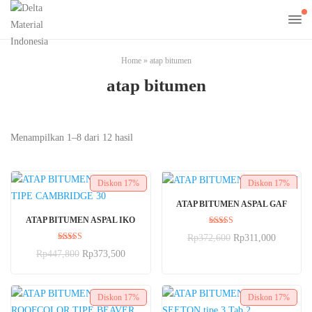
Home
»
atap bitumen
atap bitumen
Menampilkan 1–8 dari 12 hasil
Diskon
17%
Diskon
17%
PILIH OPSI
ATAP BITUMEN ASPAL GAF
BELI SEKARANG
ATAP BITUMEN ASPAL IKO
Dinilai
Rp
372,600
Rp
311,000
5.00
Dinilai
dari 5
Rp
447,800
Rp
373,500
5.00
dari 5
Diskon
17%
Diskon
17%