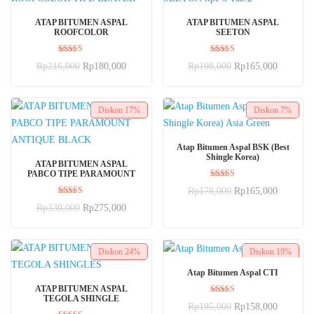
BELI SEKARANG
BELI SEKARANG
ATAP BITUMEN ASPAL
ATAP BITUMEN ASPAL
ROOFCOLOR
SEETON
Dinilai
Dinilai
Rp
216,000
Rp
180,000
Rp
198,000
Rp
165,000
5.00
5.00
dari 5
dari 5
Diskon
17%
Diskon
7%
BELI SEKARANG
Atap Bitumen Aspal BSK (Best
Shingle Korea)
BELI SEKARANG
ATAP BITUMEN ASPAL
PABCO TIPE PARAMOUNT
Dinilai
Rp
178,000
Rp
165,000
5.00
Dinilai
dari 5
Rp
330,000
Rp
275,000
5.00
dari 5
Diskon
24%
Diskon
19%
BELI SEKARANG
Atap Bitumen Aspal CTI
BELI SEKARANG
ATAP BITUMEN ASPAL
TEGOLA SHINGLE
Dinilai
Rp
195,000
Rp
158,000
5.00