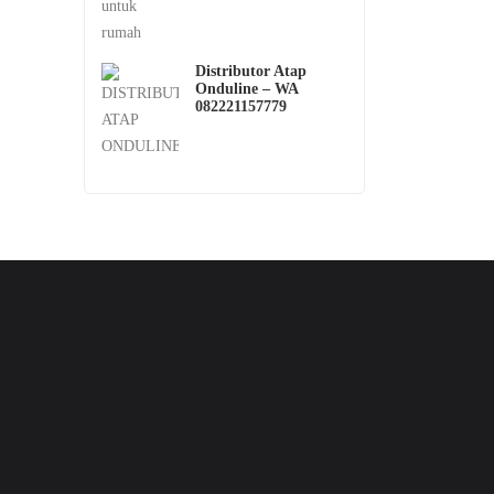
Distributor Atap
Onduline – WA
082221157779