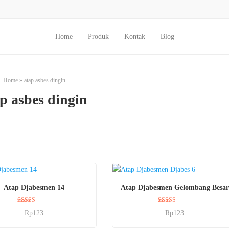
Home
Produk
Kontak
Blog
Home
»
atap asbes dingin
p asbes dingin
BELI SEKARANG
BELI SEKARANG
Atap Djabesmen 14
Atap Djabesmen Gelombang Besar
Dinilai
Dinilai
Rp
123
Rp
123
5.00
5.00
dari 5
dari 5