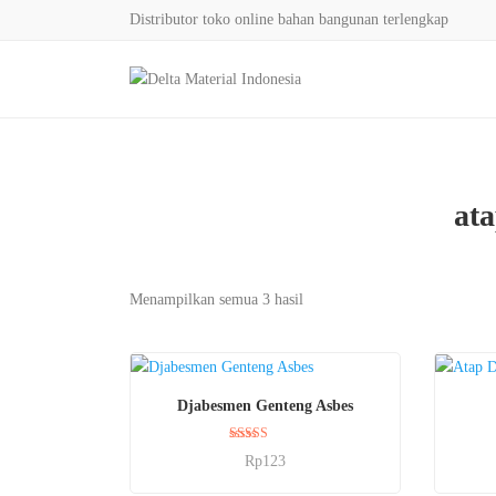
Distributor toko online bahan bangunan terlengkap
ata
Menampilkan semua 3 hasil
BELI SEKARANG
Djabesmen Genteng Asbes
Dinilai
Rp
123
5.00
dari 5