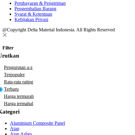
Pembayaran & Pengiriman
Pengembalian Barang
Syarat & Ketentuan
Kebijakan Privasi
@Copyright Delta Material Indonesia. All Rights Reserved
Filter
Urutkan
Pengurutan a-z
Terpopuler
Rata-rata rating
Terbaru
Harga termurah
Harga termahal
Kategori
Aluminium Composite Panel
Atap
Atap Asbes