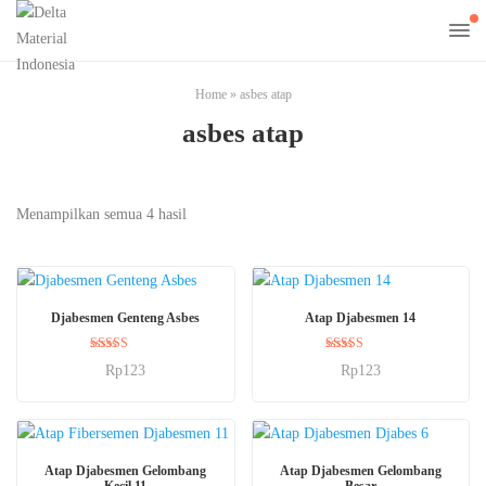
Home
»
asbes atap
asbes atap
Menampilkan semua 4 hasil
BELI SEKARANG
BELI SEKARANG
Djabesmen Genteng Asbes
Atap Djabesmen 14
Dinilai
Dinilai
Rp
123
Rp
123
5.00
5.00
dari 5
dari 5
BELI SEKARANG
BELI SEKARANG
Atap Djabesmen Gelombang
Atap Djabesmen Gelombang
Kecil 11
Besar