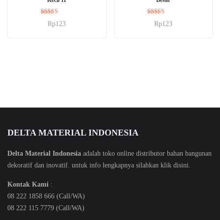
Dinilai
Dinilai
Rp
123
Rp
123
5.00
5.00
dari 5
dari 5
DELTA MATERIAL INDONESIA
Delta Material Indonesia
adalah toko online distributor bahan bangunan
dekoratif dan inovatif. untuk info lengkapnya silahkan klik
disini
.
Kontak Kami
:
08 222 1858 666 (Call/WA)
08 222 115 7779 (Call/WA)