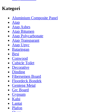
Kategori
Aluminium Composite Panel
Atap
Atap Asbes
Atap Bitumen
Atap Polycarbonate
Atap Transparant
Atap Upvc
Bataringan
Besi
Conwood
Cubicle Toilet
Decorative
Dinding
Fibersemen Board
Floordeck Bondek
Genteng Metal
Grc Board
Gypsum
Kalsi
Lantai
Plafon