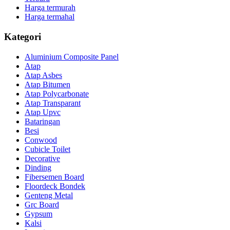
Harga termurah
Harga termahal
Kategori
Aluminium Composite Panel
Atap
Atap Asbes
Atap Bitumen
Atap Polycarbonate
Atap Transparant
Atap Upvc
Bataringan
Besi
Conwood
Cubicle Toilet
Decorative
Dinding
Fibersemen Board
Floordeck Bondek
Genteng Metal
Grc Board
Gypsum
Kalsi