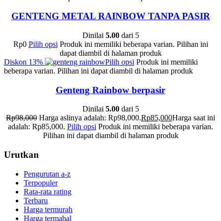
GENTENG METAL RAINBOW TANPA PASIR
Dinilai
5.00
dari 5
Rp
0
Pilih opsi
Produk ini memiliki beberapa varian. Pilihan ini
dapat diambil di halaman produk
Diskon
13%
Pilih opsi
Produk ini memiliki
beberapa varian. Pilihan ini dapat diambil di halaman produk
Genteng Rainbow berpasir
Dinilai
5.00
dari 5
Rp
98,000
Harga aslinya adalah: Rp98,000.
Rp
85,000
Harga saat ini
adalah: Rp85,000.
Pilih opsi
Produk ini memiliki beberapa varian.
Pilihan ini dapat diambil di halaman produk
Urutkan
Pengurutan a-z
Terpopuler
Rata-rata rating
Terbaru
Harga termurah
Harga termahal