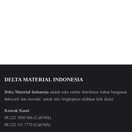
DELTA MATERIAL INDONESIA
Delta Material Indonesia
adalah toko online distributor bahan bangunan
dekoratif dan inovatif. untuk info lengkapnya silahkan klik
disini
.
Kontak Kami
:
08 222 1858 666 (Call/WA)
08 222 115 7779 (Call/WA)