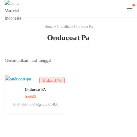
Home
»
Onduline
»
Onducoat Pa
Onducoat Pa
Menampilkan hasil tunggal
Diskon
17%
BELI SEKARANG
Onducoat PA
Dinilai
Rp
1,569,300
Rp
1,307,400
5.00
dari 5