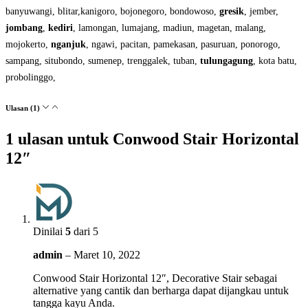
banyuwangi, blitar,kanigoro, bojonegoro, bondowoso,
gresik
, jember,
jombang
,
kediri
, lamongan, lumajang, madiun, magetan, malang,
mojokerto,
nganjuk
, ngawi, pacitan, pamekasan, pasuruan, ponorogo,
sampang, situbondo, sumenep, trenggalek, tuban,
tulungagung
, kota batu,
probolinggo,
Ulasan (1)
1 ulasan untuk
Conwood Stair Horizontal
12″
Dinilai
5
dari 5
admin
–
Maret 10, 2022
Conwood Stair Horizontal 12″, Decorative Stair sebagai
alternative yang cantik dan berharga dapat dijangkau untuk
tangga kayu Anda.