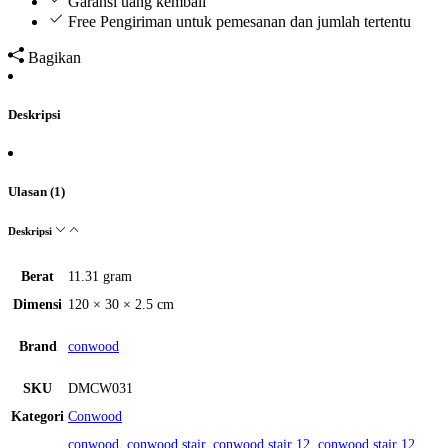
Garansi uang kembali
Free Pengiriman untuk pemesanan dan jumlah tertentu
Bagikan
Deskripsi
Ulasan (1)
Deskripsi
Berat
11.31 gram
Dimensi
120 × 30 × 2.5 cm
Brand
conwood
SKU
DMCW031
Kategori
Conwood
conwood
,
conwood stair
,
conwood stair 12
,
conwood stair 12