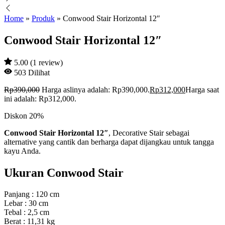
Home
»
Produk
»
Conwood Stair Horizontal 12″
Conwood Stair Horizontal 12″
5.00 (1 review)
503
Dilihat
Rp
390,000
Harga aslinya adalah: Rp390,000.
Rp
312,000
Harga saat
ini adalah: Rp312,000.
Diskon
20%
Conwood Stair Horizontal 12″
, Decorative Stair sebagai
alternative yang cantik dan berharga dapat dijangkau untuk tangga
kayu Anda.
Ukuran Conwood Stair
Panjang : 120 cm
Lebar : 30 cm
Tebal : 2,5 cm
Berat : 11,31 kg