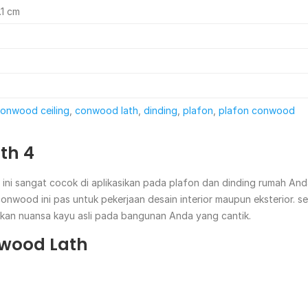
.1 cm
onwood ceiling
,
conwood lath
,
dinding
,
plafon
,
plafon conwood
th 4
ini sangat cocok di aplikasikan pada plafon dan dinding rumah A
nwood ini pas untuk pekerjaan desain interior maupun eksterior. sel
kan nuansa kayu asli pada bangunan Anda yang cantik.
wood Lath