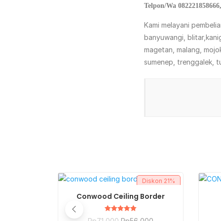
Telpon/Wa 082221858666,
Kami melayani pembeli
banyuwangi, blitar,ka
magetan, malang, mojo
sumenep, trenggalek, 
Diskon
21%
BELI SEKARANG
Conwood Ceiling Border
Dinilai
Rp
71,000
Rp
56,000