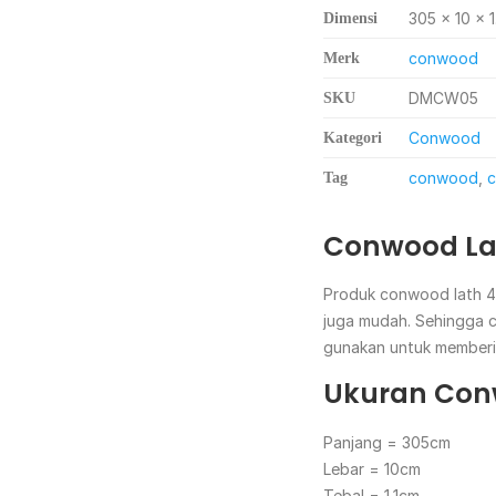
305 × 10 × 1
Dimensi
conwood
Merk
DMCW05
SKU
Conwood
Kategori
conwood
,
c
Tag
Conwood La
Produk conwood lath 4 
juga mudah. Sehingga co
gunakan untuk memberi
Ukuran Con
Panjang = 305cm
Lebar = 10cm
Tebal = 1,1cm