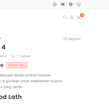
0
 4
Bagikan
 4
lihat
3
Terjual
00
Diskon
18%
ekerjaan desain interior maupun
pat di gunakan untuk memberikan nuansa
a yang cantik.
od Lath