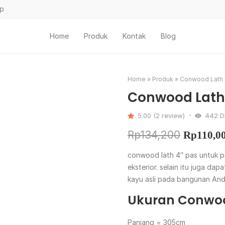
ap
Home
Produk
Kontak
Blog
Home
»
Produk
»
Conwood Lath
Conwood Lath
5.00 (2 review)
442
Di
Rp
134,200
Rp
110,0
conwood lath 4″ pas untuk p
eksterior. selain itu juga da
kayu asli pada bangunan And
Ukuran Conwo
Panjang = 305cm