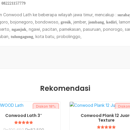
 082221157779
an Conwood Lath ke beberapa wilayah jawa timur, mencakup :
suraba
nigoro, bojonegoro, bondowoso,
, jember,
,
, lamo
gresik
jombang
kediri
kerto,
, ngawi, pacitan, pamekasan, pasuruan, ponorogo, s
nganjuk
tuban,
, kota batu, probolinggo,
tulungagung
Rekomendasi
Diskon
18%
Disko
BELI SEKARANG
BELI SEKARANG
Conwood Lath 3″
Conwood Plank 12 Juar
Texture
Dinilai
Rp
100,650
Rp
82,500