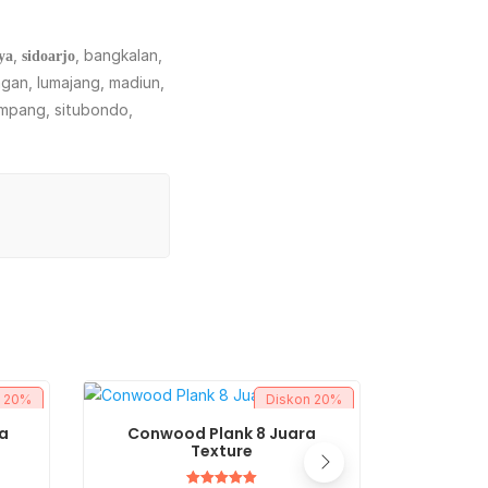
,
, bangkalan,
ya
sidoarjo
ngan, lumajang, madiun,
ampang, situbondo,
n
20%
Diskon
20%
BELI SEKARANG
a
Conwood Plank 8 Juara
Conwoo
Texture
Rp
8