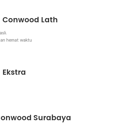
 Conwood Lath
sli.
dan hemat waktu
 Ekstra
 Conwood Surabaya