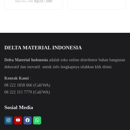
Rp
135,700
Rp
107,000
5.00
dari 5
DELTA MATERIAL INDONESIA
Delta Material Indonesia
adalah toko online distributor bahan bangunan
dekoratif dan inovatif. untuk info lengkapnya silahkan klik
disini
.
Kontak Kami
:
08 222 1858 666 (Call/WA)
08 222 115 7779 (Call/WA)
Sosial Media