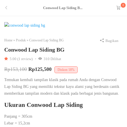
0
Conwood Lap Siding B...
Home
»
Produk
»
Conwood Lap Siding BG
Bagikan
Conwood Lap Siding BG
5.00 (1 review)
310
Dilihat
Rp
153,100
Rp
125,500
Diskon
18%
Temukan kembali tampilan klasik pada rumah Anda dengan Conwood
Lap Siding BG yang memiliki tekstur kayu alami yang berdesain cantik
memberikan tampilan modern dan klasik pada berbagai jenis bangunan.
Ukuran Conwood Lap Siding
Panjang = 305cm
Lebar = 15,2cm