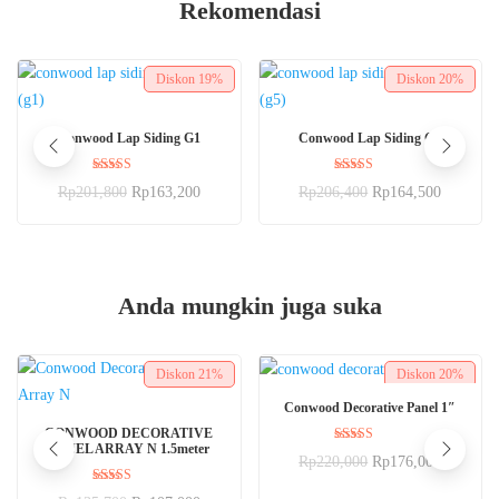
Rekomendasi
Diskon
19%
Diskon
20%
BELI SEKARANG
BELI SEKARANG
Conwood Lap Siding G1
Conwood Lap Siding G5
Dinilai
Dinilai
Rp
201,800
Rp
163,200
Rp
206,400
Rp
164,500
5.00
5.00
dari 5
dari 5
Anda mungkin juga suka
Diskon
21%
Diskon
20%
BELI SEKARANG
Conwood Decorative Panel 1″
BELI SEKARANG
CONWOOD DECORATIVE
PANEL ARRAY N 1.5meter
Dinilai
Rp
220,000
Rp
176,000
5.00
dari 5
Dinilai