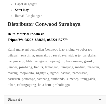
Dapat di gergaji
Serat Kayu
Ramah Lingkungan
Distributor Conwood Surabaya
Delta Material Indonesia
Telpon/Wa 082221858666, 082221157779
Kami melayani pembelian Conwood Lap Siding ke beberapa
wilayah jawa timur, mencakup :
surabaya
,
sidoarjo
, bangkalan,
banyuwangi, blitar,kanigoro, bojonegoro, bondowoso,
gresik
,
jember,
jombang
,
kediri
, lamongan, lumajang, madiun, magetan,
malang, mojokerto,
nganjuk
, ngawi, pacitan, pamekasan,
pasuruan, ponorogo, sampang, situbondo, sumenep, trenggalek,
tuban,
tulungagung
, kota batu, probolinggo,
Ulasan (1)