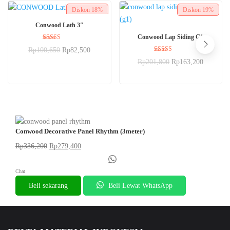
Diskon
18%
Diskon
19%
BELI SEKARANG
Conwood Lath 3″
BELI SEKARANG
Conwood Lap Siding G1
Dinilai
Rp
100,650
Rp
82,500
5.00
Dinilai
dari 5
Rp
201,800
Rp
163,200
5.00
dari 5
Conwood Decorative Panel Rhythm (3meter)
Rp
336,200
Rp
279,400
Chat
Beli sekarang
Beli Lewat WhatsApp