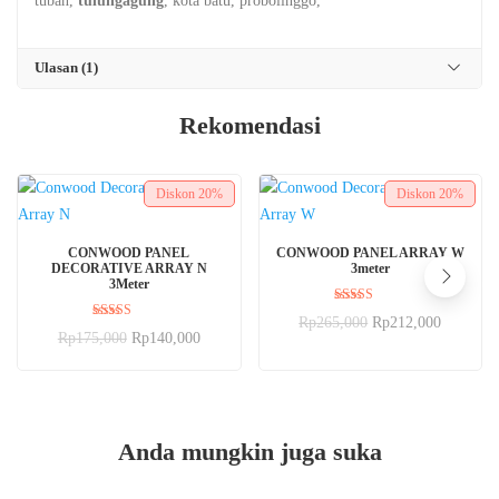
tuban,
tulungagung
, kota batu, probolinggo,
Ulasan (1)
Rekomendasi
Diskon
20%
Diskon
20%
BELI SEKARANG
BELI SEKARANG
CONWOOD PANEL
CONWOOD PANEL ARRAY W
DECORATIVE ARRAY N
3meter
3Meter
Dinilai
Rp
265,000
Rp
212,000
5.00
Dinilai
Rp
175,000
Rp
140,000
dari 5
5.00
dari 5
Anda mungkin juga suka