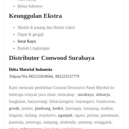
Bebas Asbestos
Keunggulan Ekstra
Mudah di pasang dan Hemat waktu
Dapat di gergaji
Serat Kayu
Ramah Lingkungan
Distributor Conwood Surabaya
Delta Material Indonesia
Telpon/Wa 082221858666, 082221157779
Kami melayani pembelian Conwod Decorative Panel Rhythm ke
beberapa wilayah jawa timur, mencakup :
surabaya
,
sidoarjo
,
bangkalan, banyuwangi, blitar,kanigoro, bojonegoro, bondowoso,
gresik
, jember,
jombang
,
kediri
, lamongan, lumajang, madiun,
magetan, malang, mojokerto,
nganjuk
, ngawi, pacitan, pamekasan,
pasuruan, ponorogo, sampang, situbondo, sumenep, trenggalek,