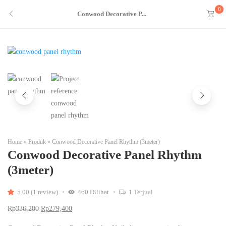
Diskon
17%
0
Conwood Decorative P...
Home
»
Produk
»
Conwood Decorative Panel Rhythm (3meter)
Conwood Decorative Panel Rhythm
(3meter)
5.00 (1 review)
460
Dilihat
1
Terjual
Rp
336,200
Rp
279,400