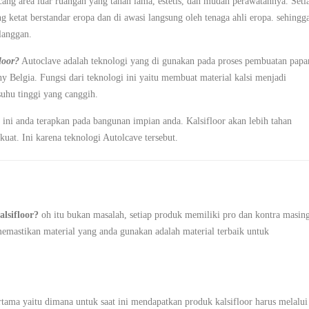
cang area luar ruangan yang tahan lama, estetis, dan mudah perawatannya. Seti
 ketat berstandar eropa dan di awasi langsung oleh tenaga ahli eropa. sehingg
langgan.
loor?
Autoclave adalah teknologi yang di gunakan pada proses pembuatan papa
y Belgia. Fungsi dari teknologi ini yaitu membuat material kalsi menjadi
uhu tinggi yang canggih.
r ini anda terapkan pada bangunan impian anda. Kalsifloor akan lebih tahan
kuat. Ini karena teknologi Autolcave tersebut.
lsifloor?
oh itu bukan masalah, setiap produk memiliki pro dan kontra masin
astikan material yang anda gunakan adalah material terbaik untuk
tama yaitu dimana untuk saat ini mendapatkan produk kalsifloor harus melalui