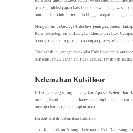
Kalsifloor untuk outdoor solusi revolusioner dalam meran
proses produksi papan kalsifloor di bawah pengawasan yang
mutu dari produk ini terjamin hingga sampai ke tangan pe
Mengetahui Teknologi Autoclave pada pembuatan kalsif
Kalsi, teknologi ini di datangkan khusus dari Etex Compan
homogen dan kering empurna dengan proses tekanan dan s
Oleh sebab itu, sangat cocok jika Kalsifloor untuk outdoo
terhadap Jamur, Tahan air, tidak di sukai rayap dan sangat 
Kelemahan Kalsifloor
Beberapa orang sering menanyakan Apa sih
Kelemahan ka
masing. Kami memahami bahwa anda ingin benar-benar mem
mewujudkan bangunan impian anda.
Berikut adalah Kelemahan Kalsifloor :
Ketersediaan Barang
:
kelemahan Kalsifloor yang per