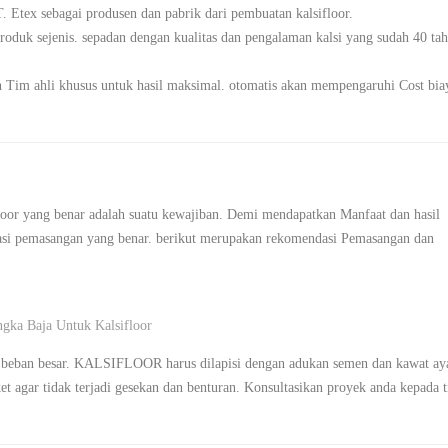
PT. Etex sebagai produsen dan pabrik dari pembuatan kalsifloor.
produk sejenis. sepadan dengan kualitas dan pengalaman kalsi yang sudah 40 ta
 Tim ahli khusus untuk hasil maksimal. otomatis akan mempengaruhi Cost bia
oor yang benar adalah suatu kewajiban. Demi mendapatkan Manfaat dan hasil
asi pemasangan yang benar. berikut merupakan rekomendasi Pemasangan dan
gka Baja Untuk Kalsifloor
an beban besar. KALSIFLOOR harus dilapisi dengan adukan semen dan kawat a
ket agar tidak terjadi gesekan dan benturan. Konsultasikan proyek anda kepada 