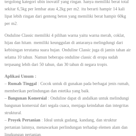
tergolong kategori ubin inovatif yang ringan. hanya memiliki berat total
sekitar 6,5kg per lembar atau 4,2kg per m2. itu berarti hampir 14 kali
lipat lebih ringan dari genteng beton yang memiliki berat hampir 60kg
per m2.
Onduline Classic memiliki 4 pilihan warna yaitu warna merah, coklat,
hijau dan hitam. memiliki keunggulan di antaranya melingdungi dari
kebisingan terutama suara hujan. Onduline Classic juga di jamin tahan air
selama 10 tahun. Namun beberapa onduline classic di eropa sudah
terpasang lebih dari 50 tahun, dan 30 tahun di negara tropis.
Aplikasi Umum :
–
Rumah Tinggal
: Cocok untuk di gunakan pada berbagai jenis rumah,
memberikan perlindungan dan estetika yang baik.
–
Bangunan Komersial
: Onduline dapat di andalkan untuk melindungi
bangunan komersial dari segala cuaca, menjaga keindahan dan integritas
struktural.
–
Proyek Pertanian
: Ideal untuk gudang, kandang, dan struktur
pertanian lainnya, menawarkan perlindungan terhadap elemen alam dan
lingkungan pertanian.