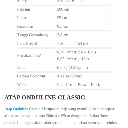
Material
Selulosa Bitumen
Panjang
200 cm
Lebar
95 cm
Ketebalan
0,3 cm
Tinggi Gelombang
3,8 cm
Luas Efektif
1,28 m2 – 1,54 m2
0,78 lembar (5o – 10o )
Pemakaian/m2
0,65 lembar (>10o)
Berat
6,5 kg (4,2 kg/m2)
Carbon Footprint
4 kg eq CO/m2
Warna
Red, Green, Brown, Black
ATAP ONDULINE CLASSIC
Atap Onduline Classic
Merupakan atap yang memiliki bentuk seperti
asbes mempunyai ukuran 200cm x 95cm dengan ketebalan 3mm. di
produksi menggunakan salah satu komponen bahan yaitu serat selulosa