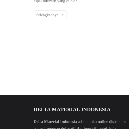
aspal bitumen yang di olah…
Selengkapnya
DELTA MATERIAL INDONESIA
Delta Material Indonesia
adalah toko online distributor
bahan bangunan dekoratif dan inovatif. untuk info