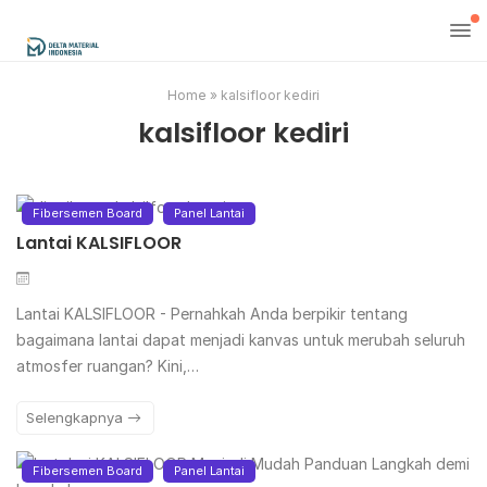
Home
»
kalsifloor kediri
kalsifloor kediri
Fibersemen Board
Panel Lantai
Lantai KALSIFLOOR
Lantai KALSIFLOOR - Pernahkah Anda berpikir tentang
bagaimana lantai dapat menjadi kanvas untuk merubah seluruh
atmosfer ruangan? Kini,…
Selengkapnya
Fibersemen Board
Panel Lantai