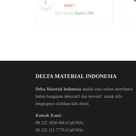
A
Dinilai
Rp
770,400
Rp
642,000
4.00
dari 5
DELTA MATERIAL INDONESIA
Delta Material Indonesia
adalah toko online distributor
bahan bangunan dekoratif dan inovatif. untuk info
lengkapnya silahkan klik
disini
.
Kontak Kami
:
08 222 1858 666 (Call/WA)
08 222 115 7779 (Call/WA)