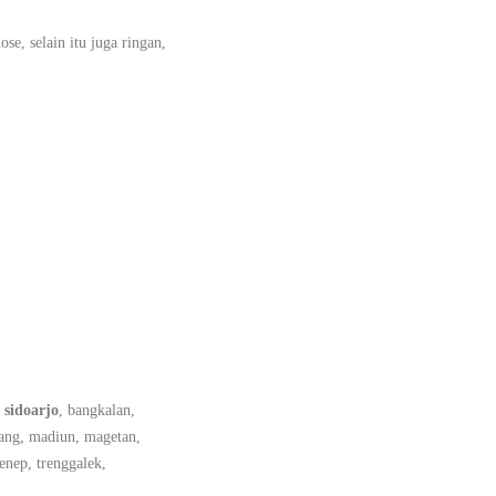
e, selain itu juga ringan,
,
sidoarjo
, bangkalan,
ang, madiun, magetan,
enep, trenggalek,