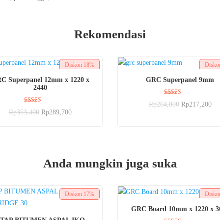
Rekomendasi
Diskon
18%
Disk
BELI SEKARANG
BELI SEKARANG
C Superpanel 12mm x 1220 x
GRC Superpanel 9mm
2440
Dinilai
Rp
264,800
Rp
217,200
5.00
Dinilai
Rp
353,400
Rp
289,700
dari 5
5.00
dari 5
Anda mungkin juga suka
Diskon
17%
Disk
BELI SEKARANG
GRC Board 10mm x 1220 x 3
BELI SEKARANG