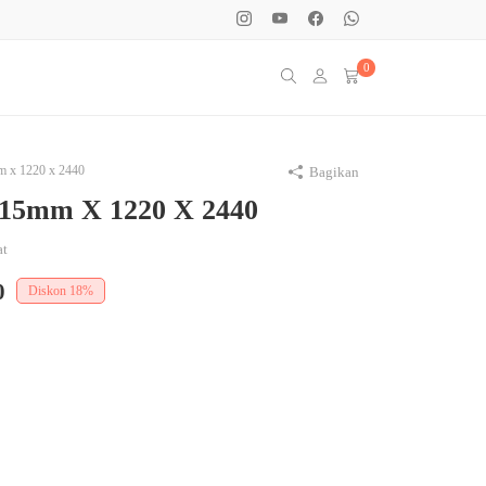
0
 x 1220 x 2440
Bagikan
 15mm X 1220 X 2440
at
0
Diskon
18%