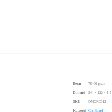
Berat
78400 gram
Dimensi
244 × 122 × 1.5
SKU
DMGRC012
Kategori
Grc Board