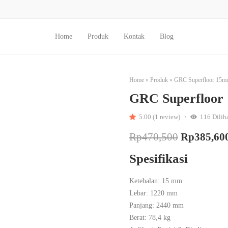
Home
Produk
Kontak
Blog
Home
»
Produk
»
GRC Superfloor 15mm
GRC Superfloor
5.00 (1 review)
116
Dilih
Rp
470,500
Rp
385,60
Spesifikasi
Ketebalan: 15 mm
Lebar: 1220 mm
Panjang: 2440 mm
Berat: 78,4 kg