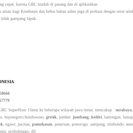
ng cepat, karena GRC mudah di pasang dan di aplikasikan.
aman bagi Kesehatan dan bebas bahan asbes juga di perkuat dengan serat selulos
 tidak gampang lapuk.
ONESIA
58666
57779
GRC Superfloor 15mm ke beberapa wilayah jawa timur, mencakup :
surabaya
oro, bojonegoro,bondowoso,
gresik
, jember.
jombang
,
kediri
, lamongan, lumaj
uk
, ngawi, pacitan,
pamekasan
, pasuruan, ponorogo. sampang, situbondo, sum
batu, probolinggo, dll.