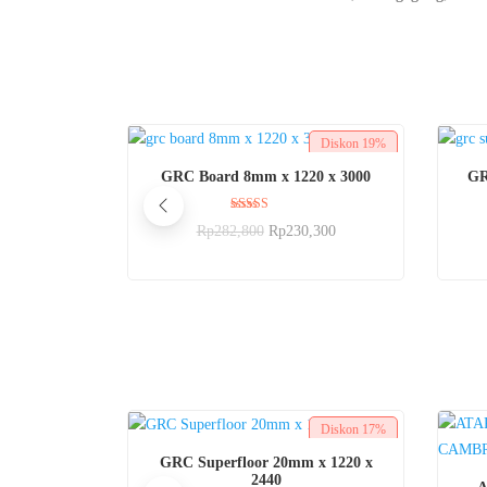
Diskon
19%
BELI SEKARANG
GRC Board 8mm x 1220 x 3000
GR
Dinilai
Rp
282,800
Rp
230,300
5.00
dari 5
Diskon
17%
BELI SEKARANG
GRC Superfloor 20mm x 1220 x
2440