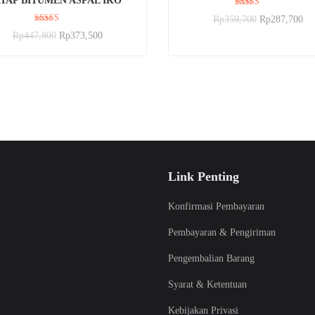
TAP BITUMEN ASPAL IKO
Dinilai
Rp
359,700
Rp
287,700
5.00
Dinilai
dari 5
Rp
447,800
Rp
373,500
5.00
dari 5
Link Penting
Konfirmasi Pembayaran
Pembayaran & Pengiriman
Pengembalian Barang
Syarat & Ketentuan
Kebijakan Privasi