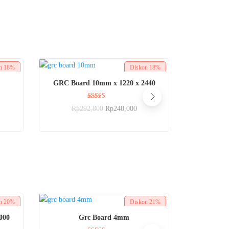
on
18%
Diskon
18%
BELI SEKARANG
GRC Board 10mm x 1220 x 2440
Dinilai
Rp
292,800
Rp
240,000
5.00
dari 5
on
20%
Diskon
21%
BELI SEKARANG
000
Grc Board 4mm
ATAP B