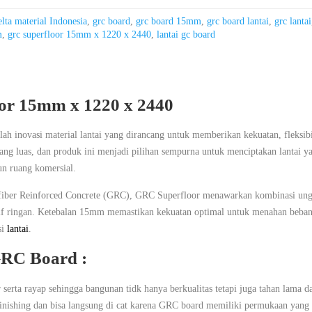
elta material Indonesia
,
grc board
,
grc board 15mm
,
grc board lantai
,
grc lantai
m
,
grc superfloor 15mm x 1220 x 2440
,
lantai gc board
or 15mm x 1220 x 2440
 inovasi material lantai yang dirancang untuk memberikan kekuatan, fleksib
yang luas, dan produk ini menjadi pilihan sempurna untuk menciptakan lantai ya
un ruang komersial.
ssfiber Reinforced Concrete (GRC), GRC Superfloor menawarkan kombinasi ung
atif ringan. Ketebalan 15mm memastikan kekuatan optimal untuk menahan beban
si
lantai
.
RC Board :
serta rayap sehingga bangunan tidk hanya berkualitas tetapi juga tahan lama d
inishing dan bisa langsung di cat karena GRC board memiliki permukaan yang 