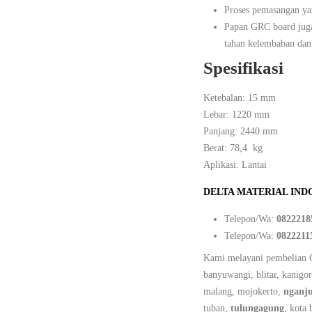
Proses pemasangan ya
Papan GRC board juga 
tahan kelembaban dan
Spesifikasi
Ketebalan: 15 mm
Lebar: 1220 mm
Panjang: 2440 mm
Berat: 78,4 kg
Aplikasi: Lantai
DELTA MATERIAL IND
Telepon/Wa:
0822218
Telepon/Wa:
0822211
Kami melayani pembelian 
banyuwangi, blitar, kanig
malang, mojokerto,
nganj
tuban,
tulungagung
, kota 