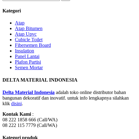
Kategori
Atap
Atap Bitumen
Atap Upvc
Cubicle Toilet
Fibersemen Board
Insulation
Panel Lantai
Plafon Partisi
Semen Mortar
DELTA MATERIAL INDONESIA
Delta Material Indonesia
adalah toko online distributor bahan
bangunan dekoratif dan inovatif. untuk info lengkapnya silahkan
klik
disini
.
Kontak Kami
:
08 222 1858 666 (Call/WA)
08 222 115 7779 (Call/WA)
Kategori produk