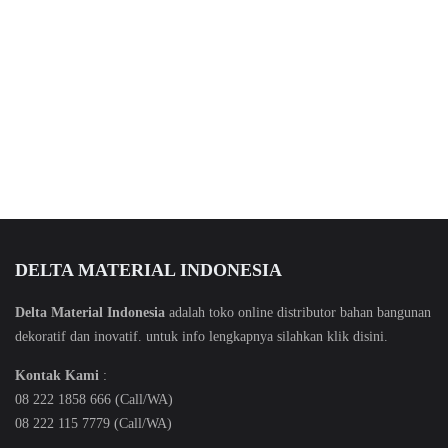
DELTA MATERIAL INDONESIA
Delta Material Indonesia
adalah toko online distributor bahan bangunan
dekoratif dan inovatif. untuk info lengkapnya silahkan klik
disini
.
Kontak Kami
:
08 222 1858 666 (Call/WA)
08 222 115 7779 (Call/WA)