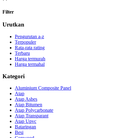
Filter
Urutkan
Pengurutan a-z
Terpopuler
Rata-rata rating
Terbaru
Harga termurah
Harga termahal
Kategori
Aluminium Composite Panel
Atap
Atap Asbes
Atap Bitumen
Atap Polycarbonate
Atap Transparant
Atap Upvc
Bataringan
Besi
Conwood