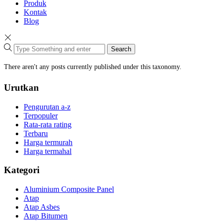
Produk
Kontak
Blog
Search
There aren't any posts currently published under this taxonomy.
Urutkan
Pengurutan a-z
Terpopuler
Rata-rata rating
Terbaru
Harga termurah
Harga termahal
Kategori
Aluminium Composite Panel
Atap
Atap Asbes
Atap Bitumen