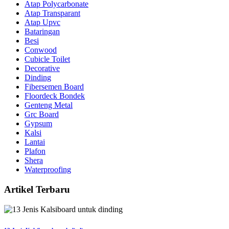
Atap Polycarbonate
Atap Transparant
Atap Upvc
Bataringan
Besi
Conwood
Cubicle Toilet
Decorative
Dinding
Fibersemen Board
Floordeck Bondek
Genteng Metal
Grc Board
Gypsum
Kalsi
Lantai
Plafon
Shera
Waterproofing
Artikel Terbaru