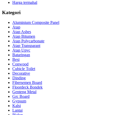
Harga termahal
Kategori
Aluminium Composite Panel
Atap
Atap Asbes
Atap Bitumen
Atap Polycarbonate
Atap Transparant
Atap Upvc
Bataringan
Besi
Conwood
Cubicle Toilet
Decorative
Dinding
Fibersemen Board
Floordeck Bondek
Genteng Metal
Grc Board
Gypsum
Kalsi
Lantai
Plafon