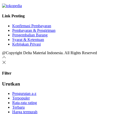
Link Penting
Konfirmasi Pembayaran
Pembayaran & Pengiriman
Pengembalian Barang
Syarat & Ketentuan
Kebijakan Privasi
@Copyright Delta Material Indonesia. All Rights Reserved
Filter
Urutkan
Pengurutan a-z
Terpopuler
Rata-rata rating
Terbaru
Harga termurah