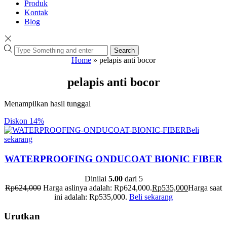
Produk
Kontak
Blog
Search
Home
»
pelapis anti bocor
pelapis anti bocor
Menampilkan hasil tunggal
Diskon
14%
Beli
sekarang
WATERPROOFING ONDUCOAT BIONIC FIBER
Dinilai
5.00
dari 5
Rp
624,000
Harga aslinya adalah: Rp624,000.
Rp
535,000
Harga saat
ini adalah: Rp535,000.
Beli sekarang
Urutkan