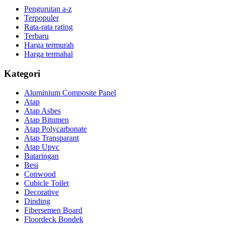
Pengurutan a-z
Terpopuler
Rata-rata rating
Terbaru
Harga termurah
Harga termahal
Kategori
Aluminium Composite Panel
Atap
Atap Asbes
Atap Bitumen
Atap Polycarbonate
Atap Transparant
Atap Upvc
Bataringan
Besi
Conwood
Cubicle Toilet
Decorative
Dinding
Fibersemen Board
Floordeck Bondek