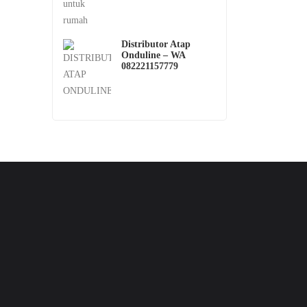
Distributor Atap
Onduline – WA
082221157779