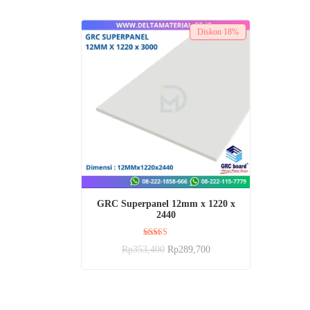
Diskon
18%
BELI SEKARANG
GRC Superpanel 12mm x 1220 x
2440
Dinilai
Rp
353,400
Rp
289,700
5.00
dari 5