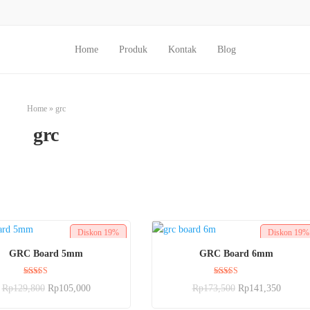
Home
Produk
Kontak
Blog
Home
»
grc
grc
Diskon
19%
Diskon
19%
BELI SEKARANG
BELI SEKARANG
GRC Board 5mm
GRC Board 6mm
Dinilai
Dinilai
Rp
129,800
Rp
105,000
Rp
173,500
Rp
141,350
5.00
5.00
dari 5
dari 5