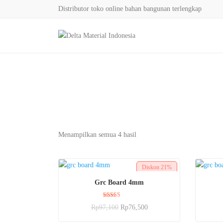
Distributor toko online bahan bangunan terlengkap
Menampilkan semua 4 hasil
Diskon
21%
BELI SEKARANG
Grc Board 4mm
Dinilai
Rp
97,100
Rp
76,500
5.00
dari 5