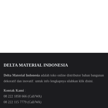
DELTA MATERIAL INDONESIA
Delta Material Indonesia
adalah toko online distributor bahan bangunan
dekoratif dan inovatif. untuk info lengkapnya silahkan klik
disini
.
Kontak Kami
:
08 222 1858 666 (Call/WA)
08 222 115 7779 (Call/WA)