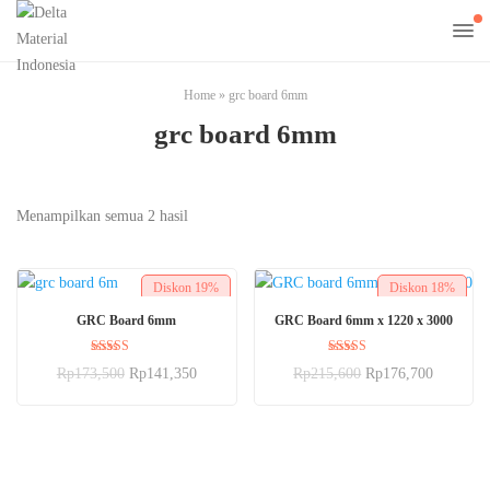
Home
»
grc board 6mm
grc board 6mm
Menampilkan semua 2 hasil
Diskon
19%
Diskon
18%
BELI SEKARANG
BELI SEKARANG
GRC Board 6mm
GRC Board 6mm x 1220 x 3000
Dinilai
Dinilai
Rp
173,500
Rp
141,350
Rp
215,600
Rp
176,700
5.00
5.00
dari 5
dari 5