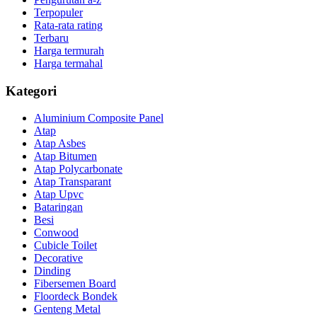
Terpopuler
Rata-rata rating
Terbaru
Harga termurah
Harga termahal
Kategori
Aluminium Composite Panel
Atap
Atap Asbes
Atap Bitumen
Atap Polycarbonate
Atap Transparant
Atap Upvc
Bataringan
Besi
Conwood
Cubicle Toilet
Decorative
Dinding
Fibersemen Board
Floordeck Bondek
Genteng Metal