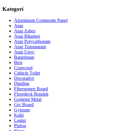
Kategori
Aluminium Composite Panel
Atap
Atap Asbes
Atap Bitumen
Atap Polycarbonate
Atap Transparant
Atap Upvc
Bataringan
Besi
Conwood
Cubicle Toilet
Decorative
Dinding
Fibersemen Board
Floordeck Bondek
Genteng Metal
Grc Board
Gypsum
Kalsi
Lantai
Plafon
Shera