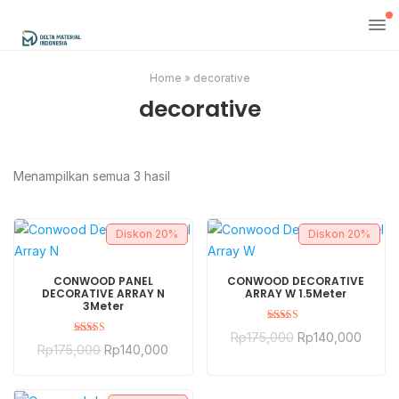
Home
»
decorative
decorative
Menampilkan semua 3 hasil
Diskon
20%
Diskon
20%
BELI SEKARANG
BELI SEKARANG
CONWOOD PANEL
CONWOOD DECORATIVE
DECORATIVE ARRAY N
ARRAY W 1.5Meter
3Meter
Dinilai
Rp
175,000
Rp
140,000
5.00
Dinilai
Rp
175,000
Rp
140,000
dari 5
5.00
dari 5