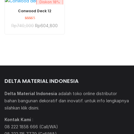
Diskon
18%
BELI SEKARANG
Conwood Deck 12
Dinilai
Rp
740,000
Rp
604,800
5.00
dari 5
DELTA MATERIAL INDONESIA
Delta Material Indonesia
adalah toko online distributor
bahan bangunan dekoratif dan inovatif. untuk info lengkapnya
silahkan klik
disini
.
Kontak Kami
:
08 222 1858 666 (Call/WA)
08 222 115 7779 (Call/WA)