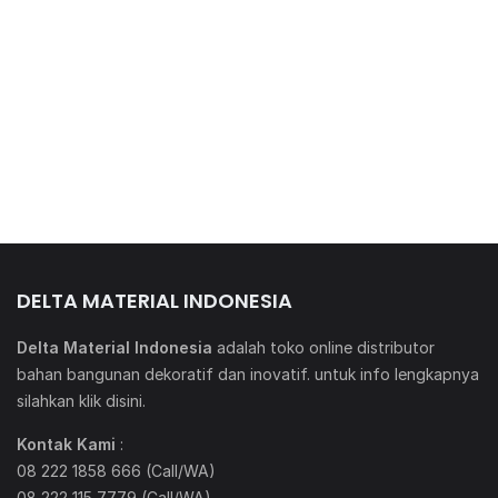
DELTA MATERIAL INDONESIA
Delta Material Indonesia
adalah toko online distributor
bahan bangunan dekoratif dan inovatif. untuk info lengkapnya
silahkan klik
disini
.
Kontak Kami
:
08 222 1858 666 (Call/WA)
08 222 115 7779 (Call/WA)