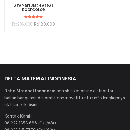
BELI SEKARANG
ATAP BITUMEN ASPAL
ROOFCOLOR
Dinilai
Rp
216,000
Rp
180,000
5.00
dari 5
DELTA MATERIAL INDONESIA
Delta Material Indonesia
adalah toko online distributor
bahan bangunan dekoratif dan inovatif. untuk info lengkapnya
silahkan klik
disini
.
Kontak Kami
:
08 222 1858 666 (Call/WA)
08 222 115 7779 (Call/WA)