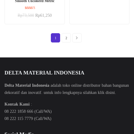
Smooth Uncolored Metric
dari 5
Dinilai
Rp
73,500
Rp
61,250
5.00
dari 5
1
2
DELTA MATERIAL INDONESIA
Delta Material Indonesia
adalah toko online distributor bahan bangunan
dekoratif dan inovatif. untuk info lengkapnya silahkan klik
disini
.
Kontak Kami
:
08 222 1858 666 (Call/WA)
08 222 115 7779 (Call/WA)