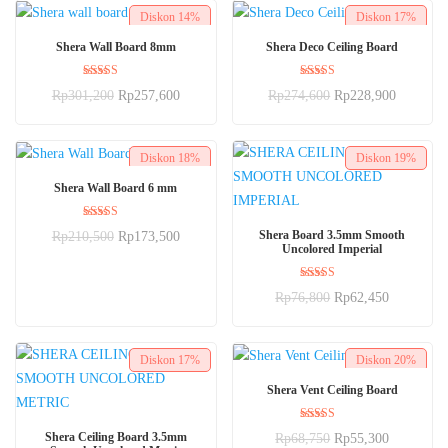
Diskon
14%
Diskon
17%
BELI SEKARANG
BELI SEKARANG
Shera Wall Board 8mm
Shera Deco Ceiling Board
Dinilai
Dinilai
Rp
301,200
Rp
257,600
Rp
274,600
Rp
228,900
5.00
5.00
dari 5
dari 5
Diskon
18%
Diskon
19%
BELI SEKARANG
Shera Wall Board 6 mm
Dinilai
BELI SEKARANG
Shera Board 3.5mm Smooth
Rp
210,500
Rp
173,500
5.00
Uncolored Imperial
dari 5
Dinilai
Rp
76,800
Rp
62,450
5.00
dari 5
Diskon
17%
Diskon
20%
BELI SEKARANG
Shera Vent Ceiling Board
Dinilai
BELI SEKARANG
Shera Ceiling Board 3.5mm
Rp
68,750
Rp
55,300
5.00