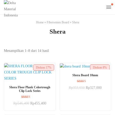
Home
»
Fibersemen Board
»
Shera
Shera
Menampilkan 1–8 dari 14 hasil
Diskon
17%
Diskon
8%
BELI SEKARANG
Shera Board 10mm
Dinilai
BELI SEKARANG
Shera Floor Plank Colortrough
Rp
353,650
Rp
327,000
5.00
Clip Lock Series
dari 5
Dinilai
Rp
546,400
Rp
455,400
5.00
dari 5