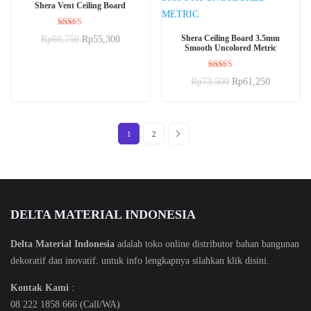
BELI SEKARANG
Shera Vent Ceiling Board
Dinilai
BELI SEKARANG
Shera Ceiling Board 3.5mm
Rp
68,750
Rp
55,300
5.00
Smooth Uncolored Metric
dari 5
Dinilai
Rp
73,500
Rp
61,250
5.00
dari 5
1
2
DELTA MATERIAL INDONESIA
Delta Material Indonesia
adalah toko online distributor bahan bangunan
dekoratif dan inovatif. untuk info lengkapnya silahkan klik
disini
.
Kontak Kami
:
08 222 1858 666 (Call/WA)