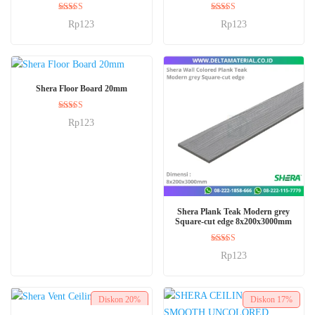
Dinilai
Dinilai
Rp
123
Rp
123
5.00
5.00
dari 5
dari 5
BELI SEKARANG
Shera Floor Board 20mm
Dinilai
Rp
123
5.00
dari 5
BELI SEKARANG
Shera Plank Teak Modern grey
Square-cut edge 8x200x3000mm
Dinilai
Rp
123
5.00
dari 5
Diskon
20%
Diskon
17%