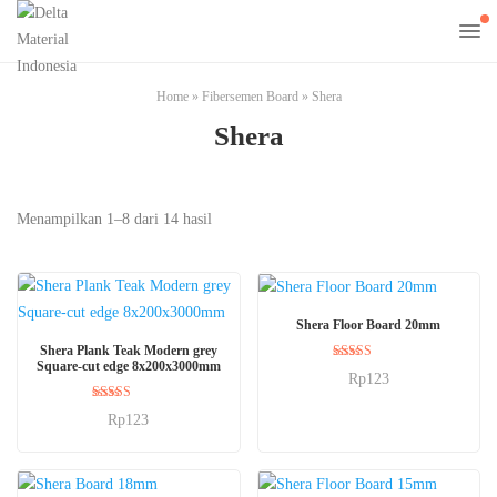
Home
»
Fibersemen Board
»
Shera
Shera
Menampilkan 1–8 dari 14 hasil
BELI SEKARANG
Shera Floor Board 20mm
BELI SEKARANG
Shera Plank Teak Modern grey
Square-cut edge 8x200x3000mm
Dinilai
Rp
123
5.00
dari 5
Dinilai
Rp
123
5.00
dari 5