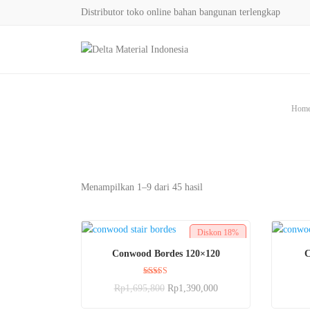
Distributor toko online bahan bangunan terlengkap
Hom
Menampilkan 1–9 dari 45 hasil
Diskon
18%
BELI SEKARANG
Conwood Bordes 120×120
C
Dinilai
Rp
1,695,800
Rp
1,390,000
5.00
dari 5