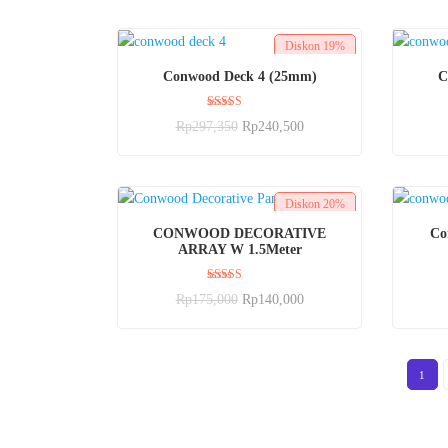
Diskon
19%
BELI SEKARANG
Conwood Deck 4 (25mm)
C
Dinilai
Rp
297,350
Rp
240,500
5.00
dari 5
Diskon
20%
BELI SEKARANG
CONWOOD DECORATIVE
Co
ARRAY W 1.5Meter
Dinilai
Rp
175,000
Rp
140,000
5.00
dari 5
1