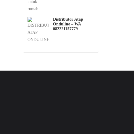
Distributor Atap
Onduline – WA
082221157779