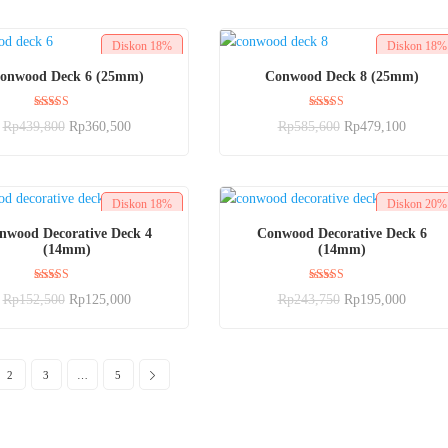
Diskon
18%
Diskon
18%
BELI SEKARANG
BELI SEKARANG
onwood Deck 6 (25mm)
Conwood Deck 8 (25mm)
Dinilai
Dinilai
Rp
439,800
Rp
360,500
Rp
585,600
Rp
479,100
5.00
5.00
dari 5
dari 5
Diskon
18%
Diskon
20%
BELI SEKARANG
BELI SEKARANG
nwood Decorative Deck 4
Conwood Decorative Deck 6
(14mm)
(14mm)
Dinilai
Dinilai
Rp
152,500
Rp
125,000
Rp
243,750
Rp
195,000
5.00
5.00
dari 5
dari 5
2
3
…
5