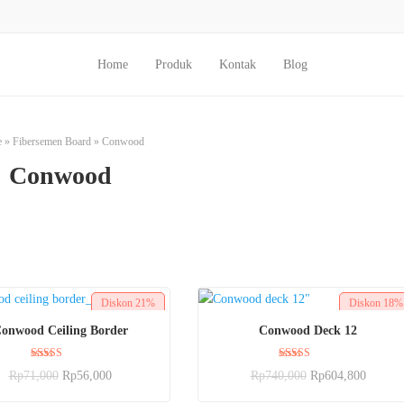
Home
Produk
Kontak
Blog
e
»
Fibersemen Board
»
Conwood
Conwood
Diskon
21%
Diskon
18%
BELI SEKARANG
BELI SEKARANG
onwood Ceiling Border
Conwood Deck 12
Dinilai
Dinilai
Rp
71,000
Rp
56,000
Rp
740,000
Rp
604,800
5.00
5.00
dari 5
dari 5