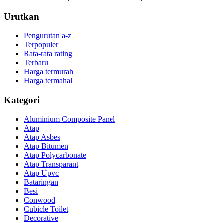
Urutkan
Pengurutan a-z
Terpopuler
Rata-rata rating
Terbaru
Harga termurah
Harga termahal
Kategori
Aluminium Composite Panel
Atap
Atap Asbes
Atap Bitumen
Atap Polycarbonate
Atap Transparant
Atap Upvc
Bataringan
Besi
Conwood
Cubicle Toilet
Decorative