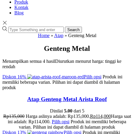
Produk
Kontak
Blog
Search
Home
»
Atap
»
Genteng Metal
Genteng Metal
Menampilkan semua 4 hasil
Diurutkan menurut harga: tinggi ke
rendah
Diskon
16%
Pilih opsi
Produk ini
memiliki beberapa varian. Pilihan ini dapat diambil di halaman
produk
Atap Genteng Metal Arista Roof
Dinilai
5.00
dari 5
Rp
135,000
Harga aslinya adalah: Rp135,000.
Rp
114,000
Harga saat
ini adalah: Rp114,000.
Pilih opsi
Produk ini memiliki beberapa
varian. Pilihan ini dapat diambil di halaman produk
Diskon
13%
Pilih opsi
Produk ini memiliki