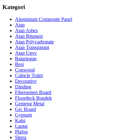
Kategori
Aluminium Composite Panel
Atap
Atap Asbes
Atap Bitumen
Atap Polycarbonate
Atap Transparant
Atap Upvc
Bataringan
Besi
Conwood
Cubicle Toilet
Decorative
Dinding
Fibersemen Board
Floordeck Bondek
Genteng Metal
Grc Board
Gypsum
Kalsi
Lantai
Plafon
Shera