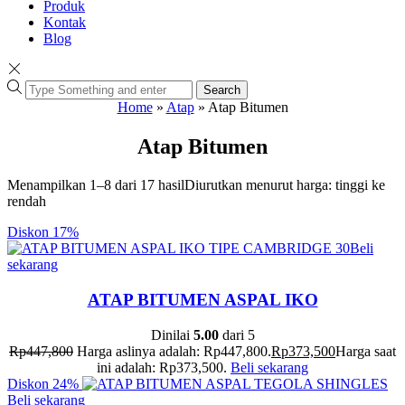
Produk
Kontak
Blog
Search
Home
»
Atap
»
Atap Bitumen
Atap Bitumen
Menampilkan 1–8 dari 17 hasil
Diurutkan menurut harga: tinggi ke
rendah
Diskon
17%
Beli
sekarang
ATAP BITUMEN ASPAL IKO
Dinilai
5.00
dari 5
Rp
447,800
Harga aslinya adalah: Rp447,800.
Rp
373,500
Harga saat
ini adalah: Rp373,500.
Beli sekarang
Diskon
24%
Beli sekarang