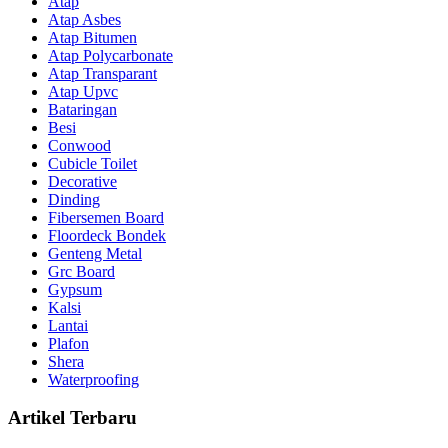
Atap
Atap Asbes
Atap Bitumen
Atap Polycarbonate
Atap Transparant
Atap Upvc
Bataringan
Besi
Conwood
Cubicle Toilet
Decorative
Dinding
Fibersemen Board
Floordeck Bondek
Genteng Metal
Grc Board
Gypsum
Kalsi
Lantai
Plafon
Shera
Waterproofing
Artikel Terbaru