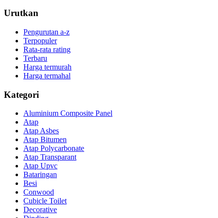
Urutkan
Pengurutan a-z
Terpopuler
Rata-rata rating
Terbaru
Harga termurah
Harga termahal
Kategori
Aluminium Composite Panel
Atap
Atap Asbes
Atap Bitumen
Atap Polycarbonate
Atap Transparant
Atap Upvc
Bataringan
Besi
Conwood
Cubicle Toilet
Decorative