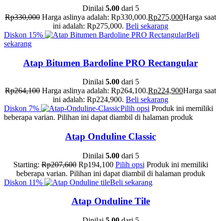
Dinilai
5.00
dari 5
Rp
330,000
Harga aslinya adalah: Rp330,000.
Rp
275,000
Harga saat
ini adalah: Rp275,000.
Beli sekarang
Diskon
15%
Beli
sekarang
Atap Bitumen Bardoline PRO Rectangular
Dinilai
5.00
dari 5
Rp
264,100
Harga aslinya adalah: Rp264,100.
Rp
224,900
Harga saat
ini adalah: Rp224,900.
Beli sekarang
Diskon
7%
Pilih opsi
Produk ini memiliki
beberapa varian. Pilihan ini dapat diambil di halaman produk
Atap Onduline Classic
Dinilai
5.00
dari 5
Starting:
Rp
207,600
Rp
194,100
Pilih opsi
Produk ini memiliki
beberapa varian. Pilihan ini dapat diambil di halaman produk
Diskon
11%
Beli sekarang
Atap Onduline Tile
Dinilai
5.00
dari 5