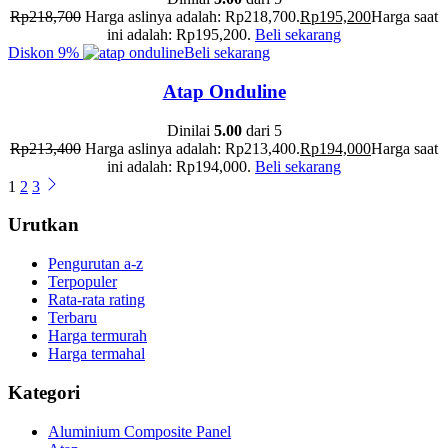
Rp
218,700
Harga aslinya adalah: Rp218,700.
Rp
195,200
Harga saat
ini adalah: Rp195,200.
Beli sekarang
Diskon
9%
Beli sekarang
Atap Onduline
Dinilai
5.00
dari 5
Rp
213,400
Harga aslinya adalah: Rp213,400.
Rp
194,000
Harga saat
ini adalah: Rp194,000.
Beli sekarang
1
2
3
Urutkan
Pengurutan a-z
Terpopuler
Rata-rata rating
Terbaru
Harga termurah
Harga termahal
Kategori
Aluminium Composite Panel